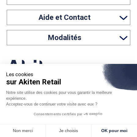
Aide et Contact
Modalités
Les cookies
sur Akiten Retail
05 46 97 65 61
Notre site utilise des cookies pour vous garantir la meilleure
contact@akiten-retail.com
expérience.
Acceptez-vous de continuer votre visite avec eux ?
Consentements certifiés par
*Sous réserve d'acceptation par Floa. Vous disposez du
Non merci
Je choisis
OK pour moi
délai légal de rétractation