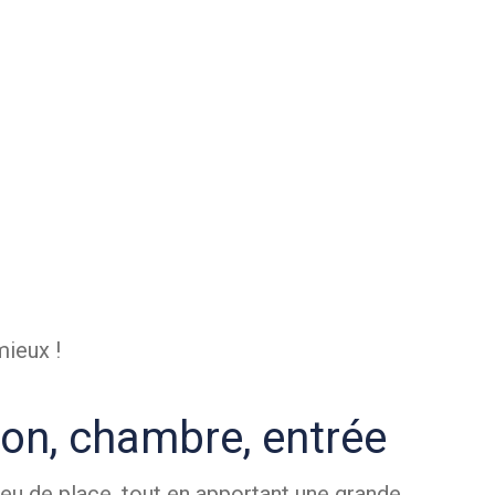
mieux !
lon, chambre, entrée
eu de place, tout en apportant une grande