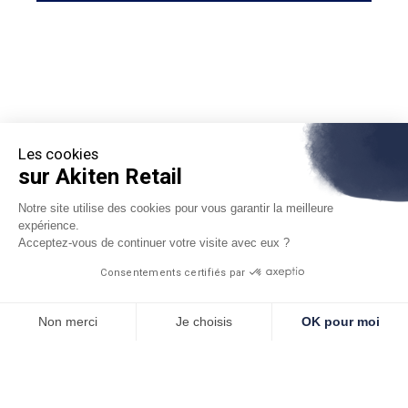
Les cookies
sur Akiten Retail
Notre site utilise des cookies pour vous garantir la meilleure
expérience.
Acceptez-vous de continuer votre visite avec eux ?
Consentements certifiés par
Akiten Retail
Non merci
Je choisis
OK pour moi
Aide et Contact
Axeptio consent
Plateforme de Gestion du Consentement : Personnalisez vos O
Notre plateforme vous permet d'adapter et de gérer vos paramètr
Modalités