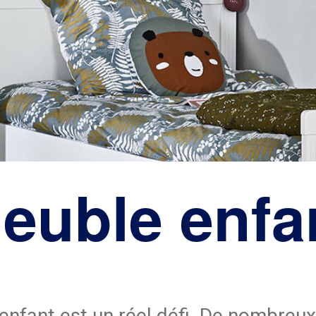
euble enfa
fant est un réel défi. De nombreux 