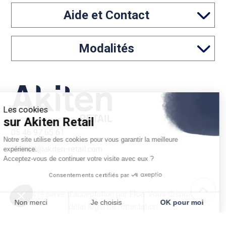
Aide et Contact
Modalités
Les cookies
sur Akiten Retail
05 46 97 65 61
Notre site utilise des cookies pour vous garantir la meilleure
contact@akiten-retail.com
expérience.
Acceptez-vous de continuer votre visite avec eux ?
Consentements certifiés par
*Sous réserve d'acceptation par Floa. Vous disposez du
Non merci
Je choisis
OK pour moi
délai légal de rétractation
Mentions légales
Conditions générales de vente
Axeptio consent
Plateforme de Gestion du Consentement : Personnalisez vos O