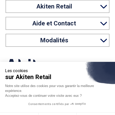
Akiten Retail
Aide et Contact
Modalités
Les cookies
sur Akiten Retail
05 46 97 65 61
Notre site utilise des cookies pour vous garantir la meilleure
expérience.
contact@akiten-retail.com
Acceptez-vous de continuer votre visite avec eux ?
Consentements certifiés par
*Sous réserve d'acceptation par Floa. Vous disposez du