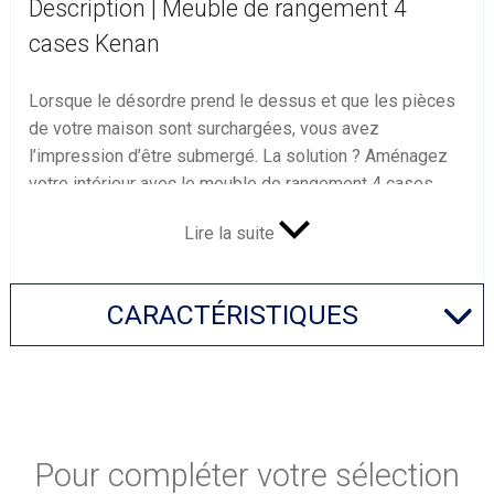
Description | Meuble de rangement 4
cases Kenan
Lorsque le désordre prend le dessus et que les pièces
de votre maison sont surchargées, vous avez
l’impression d’être submergé. La solution ? Aménagez
votre intérieur avec le meuble de rangement 4 cases
Kenan, un mobilier
fonctionnel
qui vous permet de
Lire la suite
créer des espaces adaptés à vos besoins.
Meuble de rangement idéal pour créer un
véritable cocon
CARACTÉRISTIQUES
Que ce soit dans un salon, une chambre, un bureau ou
une cuisine, le meuble de rangement 4 cases Kenan
vous offre une solution de stockage
pratique
et
efficace. Sa polyvalence, son design sobre et ses lignes
épurées apporteront une note de douceur et de
Pour compléter votre sélection
modernité dans la pièce où vous l’installez. Pour bien