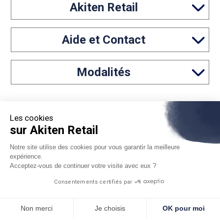
Akiten Retail
Aide et Contact
Modalités
Les cookies
sur Akiten Retail
Notre site utilise des cookies pour vous garantir la meilleure
05 46 97 65 61
expérience.
Acceptez-vous de continuer votre visite avec eux ?
contact@akiten-retail.com
Consentements certifiés par
Non merci
Je choisis
OK pour moi
*Sous réserve d'acceptation par Floa. Vous disposez du