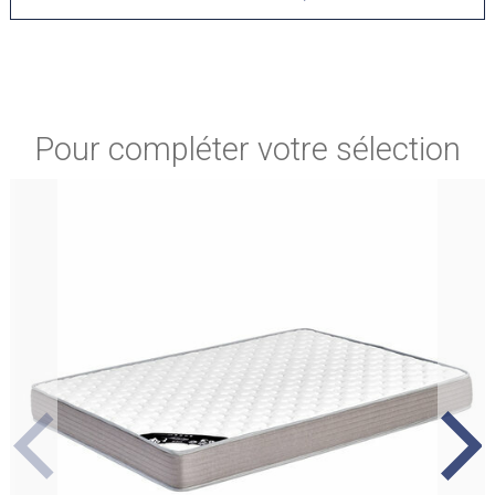
styles de décoration. Son allure élégante évoque le
charme des intérieurs d’antan tout en apportant un côté
moderne. Ce lit devient rapidement la pièce centrale de
Une solidité en bois massif pour durer
votre chambre, apportant caractère et personnalité. Avec
dans le temps
lui, votre espace se transforme en un lieu unique et
Pour compléter votre sélection
inspirant.
Fabriqué en bois massif, le lit Marie offre une
robustesse remarquable qui en fait un véritable
investissement durable. Sa structure solide garantit une
excellente stabilité nuit après nuit. Le bois massif
apporte également une touche naturelle qui réchauffe
instantanément l’ambiance de votre chambre. Ce choix
de matériau assure non seulement une grande
Un cocon de confort pour des nuits
résistance, mais aussi une esthétique authentique qui
apaisantes
traverse les années sans perdre de son charme.
Profitez d’un meuble fiable et élégant qui vous
Le lit Marie est conçu pour créer une atmosphère
accompagne durablement.
propice à la détente et au repos. Sa structure en bois
contribue à instaurer une ambiance douce et
enveloppante, idéale pour se relaxer après une longue