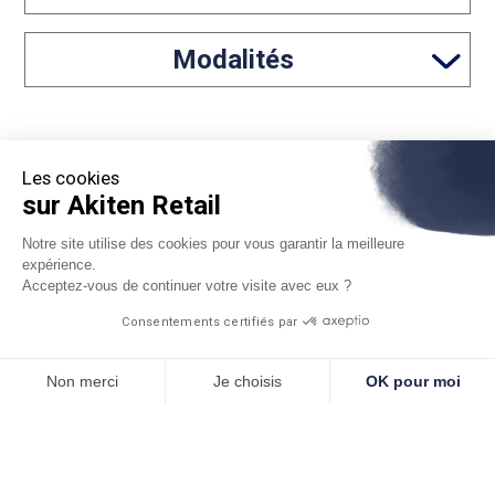
durabilité qui vous accompagnera pendant de
nombreuses années.
Modalités
Les cookies
sur Akiten Retail
05 46 97 65 61
Notre site utilise des cookies pour vous garantir la meilleure
expérience.
contact@akiten-retail.com
Acceptez-vous de continuer votre visite avec eux ?
Consentements certifiés par
*Sous réserve d'acceptation par Floa. Vous disposez du
Non merci
Je choisis
OK pour moi
délai légal de rétractation
Axeptio consent
Plateforme de Gestion du Consentement : Personnalisez vos O
Mentions légales
Conditions générales de vente
Notre plateforme vous permet d'adapter et de gérer vos paramètr
Protection des données
Plan du site