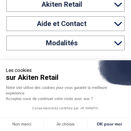
Akiten Retail
Aide et Contact
Modalités
Les cookies
sur Akiten Retail
Notre site utilise des cookies pour vous garantir la meilleure
05 46 97 65 61
expérience.
Acceptez-vous de continuer votre visite avec eux ?
contact@akiten-retail.com
Consentements certifiés par
Non merci
Je choisis
OK pour moi
*Sous réserve d'acceptation par Floa. Vous disposez du