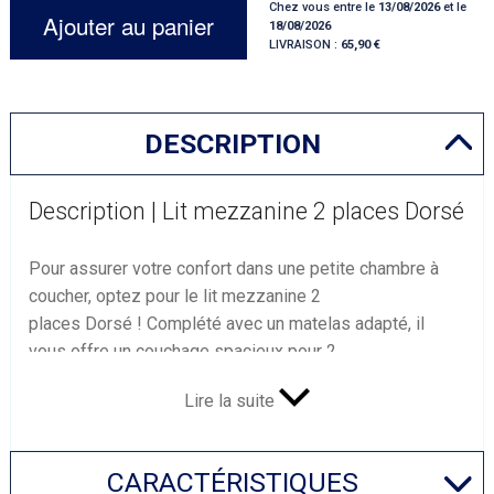
Chez vous entre le
13/08/2026
et le
Ajouter au panier
18/08/2026
LIVRAISON :
65,90
DESCRIPTION
Description | Lit mezzanine 2 places Dorsé
Pour assurer votre confort dans une petite chambre à
coucher, optez pour le lit mezzanine 2
places Dorsé ! Complété avec un matelas adapté, il
vous offre un couchage spacieux pour 2
personnes tout en vous faisant gagner de la place au
Lire la suite
sol.
Un lit mezzanine pratique et astucieux
Le plus grand atout du lit mezzanine 2 places Dorsé,
CARACTÉRISTIQUES