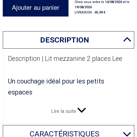
Chez vous entre le
14/08/2026
et le
Ajouter au panier
19/08/2026
LIVRAISON :
65,90
DESCRIPTION
Description | Lit mezzanine 2 places Lee
Un couchage idéal pour les petits
espaces
Le lit mezzanine 2 places de la série Lee est le choix
parfait pour les adolescents et les adultes qui aiment
Lire la suite
bien être en hauteur. Avec sa qualité incomparable, il fera
aussi l’unanimité auprès des personnes disposant de
CARACTÉRISTIQUES
petits espaces cherchant à gagner de la place. Alliant