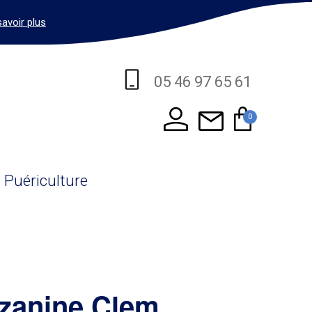
savoir plus
05 46 97 65 61
0
Puériculture
zzanine Clem