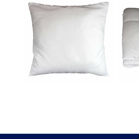
évolutions des besoins de votre famille au 
Lit mezzanine durable en bois massif
Fabriqué en
bois massif de pin avec peti
bois massif, garantissant un soutien solide
adolescents, et même les adultes. Pour un
Le lit Clem est non seulement un investiss
pas aux enfants de moins de 6 ans.
En option avec le Lit mezzanine Clem :
-
Le matelas 1 place Oana