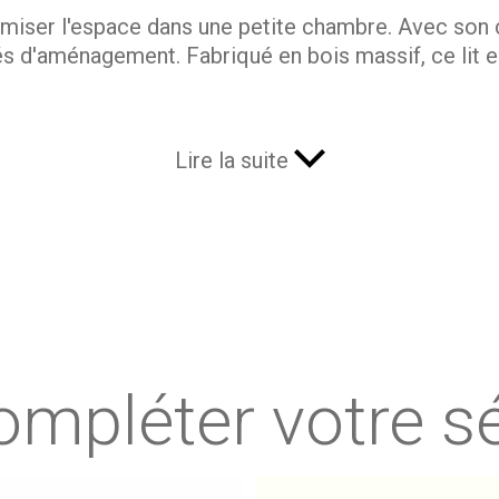
imiser l'espace dans une petite chambre. Avec son co
tés d'aménagement. Fabriqué en bois massif, ce lit 
te chambre
Lire la suite
ale pour aménager les petites chambres, libérant l
4,7 cm
, il permet d'ajouter divers éléments de mobi
leux et des coussins, ou un espace de rangement av
e multifonctionnel.
ompléter votre sé
lexibilité. En exploitant l'espace sous le lit, vous
n bureau pour les devoirs ou le télétravail, créez un
aptés. Cette modularité fait du lit Clem un choix 