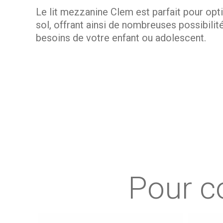
Le lit mezzanine Clem est parfait pour opt
sol, offrant ainsi de nombreuses possibili
besoins de votre enfant ou adolescent.
Lit mezzanine gain de place pour une peti
Le lit mezzanine Clem est une solution idé
hauteur. Avec une
hauteur sous pan de 14
bureau, un coin détente avec un tapis moel
mezzanine transforme la pièce en un espac
Un espace modulable et pratique
Pour c
Le lit mezzanine Clem se distingue par sa f
enfant ou adolescent à volonté. Installez u
optimisez le rangement avec des meubles ad