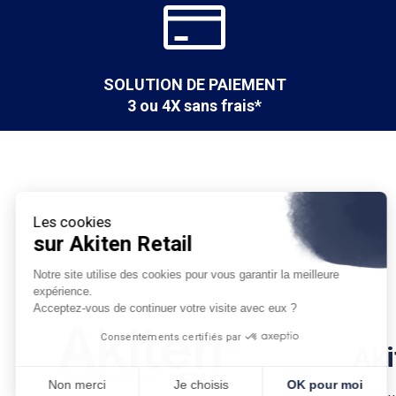
SOLUTION DE PAIEMENT
3 ou 4X sans frais*
Les cookies
sur Akiten Retail
Notre site utilise des cookies pour vous garantir la meilleure
expérience.
Acceptez-vous de continuer votre visite avec eux ?
Consentements certifiés par
Aki
Non merci
Je choisis
OK pour moi