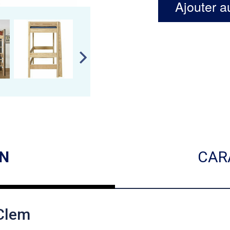
Ajouter a
ON
CAR
 Clem