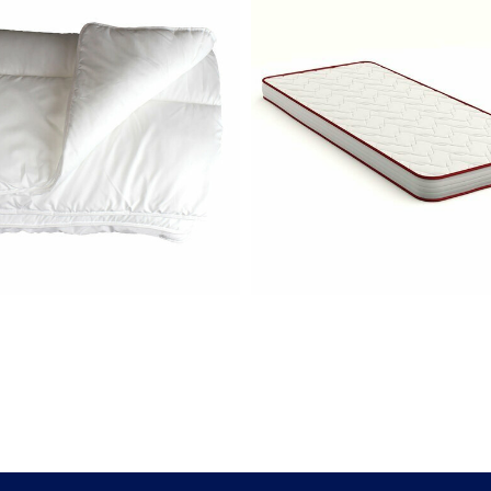
fil du temps.
ts noeuds
, le lit mezzanine Clem allie robustesse et
 et stable. Ce lit est conçu pour durer de nombreuses
 confort optimal, il est recommandé d'utiliser un m
ement malin, mais aussi un meuble de qualité qui ré
dès