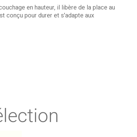
uchage en hauteur, il libère de la place au
est conçu pour durer et s'adapte aux
'espace au sol grâce à son couchage en
lier selon vos besoins. Que ce soit un
ec des étagères et une armoire, ce lit
lection
 pouvez personnaliser la chambre de votre
e zone de jeux ou un coin lecture cosy, ou
pratique et adaptable, répondant aux