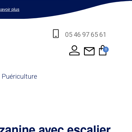
savoir plus
05 46 97 65 61
0
Puériculture
zanine avec escalier