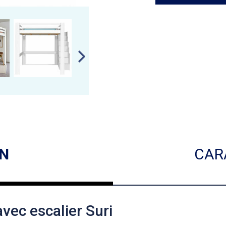
ON
CAR
avec escalier Suri