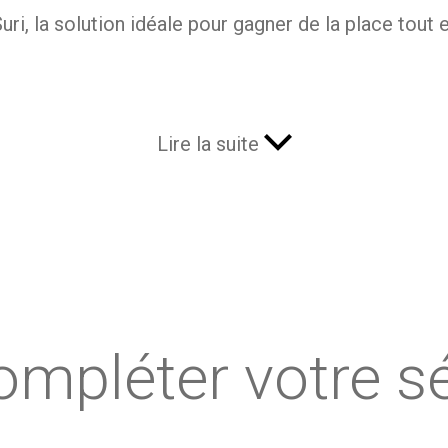
ri, la solution idéale pour gagner de la place tout
Lire la suite
u pour exploiter pleinement la hauteur disponible 
pouvez transformer en espace de travail, coin lectu
spaces tout en conservant un maximum de confort a
sement à différentes hauteurs sous plafond.
gement astucieux
ompléter votre sé
anine Suri offre un espace généreux pour des nuits 
 compartiments de rangement pratiques. Livres, band
lace à portée de main. Cette conception ingénieu
ets préférés. Vous profitez ainsi d’un mobilier mul