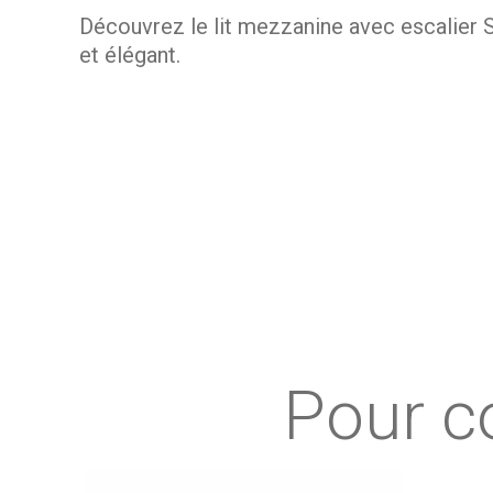
Découvrez le lit mezzanine avec escalier Su
et élégant.
Optimisez votre espace avec intelligence
Le lit mezzanine 2 places Suri a été conç
libère une grande surface au sol que vous 
permet d’aménager facilement les petits e
réglage du sommier, il s’adapte harmonieu
Un couchage double confortable et un ran
Pour c
Avec son grand couchage double, le lit mezz
l’accès au lit tout en proposant plusieurs
accessoires trouvent naturellement leur p
organisée tout en mettant en valeur vos obj