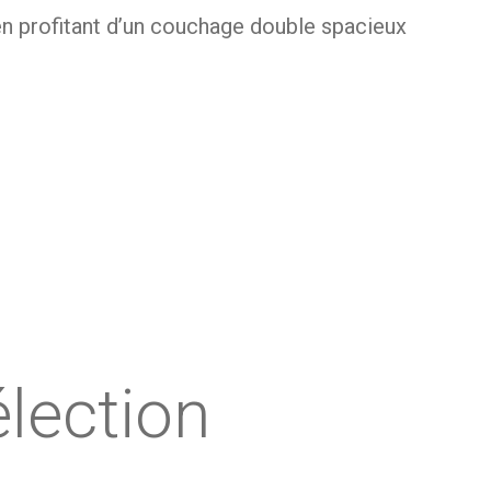
 en profitant d’un couchage double spacieux
dans votre chambre. Son couchage surélevé
re ou zone de détente. Cette configuration
u quotidien. Grâce à ses deux niveaux de
lection
paisibles. Son escalier intégré facilite
es dessinées, objets décoratifs ou
se permet de conserver une chambre
tifonction pensé pour simplifier votre