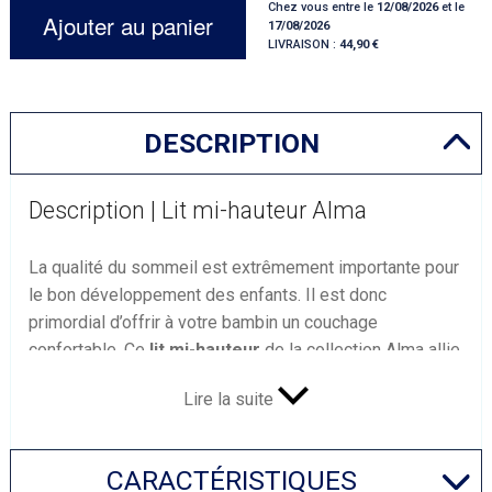
Chez vous entre le
12/08/2026
et le
Ajouter au panier
17/08/2026
LIVRAISON :
44,90
DESCRIPTION
Description | Lit mi-hauteur Alma
La qualité du sommeil est extrêmement importante pour
le bon développement des enfants. Il est donc
primordial d’offrir à votre bambin un couchage
confortable. Ce
lit mi-hauteur
de la collection Alma allie
confort et praticité pour faire le bonheur des petits et
Lire la suite
des grands.
Lit pratique pour aménager la chambre de
votre enfant
CARACTÉRISTIQUES