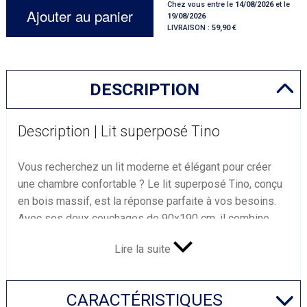
Chez vous entre le
14/08/2026
et le
Ajouter au panier
19/08/2026
LIVRAISON :
59,90
DESCRIPTION
Description | Lit superposé Tino
Vous recherchez un lit moderne et élégant pour créer
une chambre confortable ? Le lit superposé Tino, conçu
en bois massif, est la réponse parfaite à vos besoins.
Avec ses deux couchages de 90x190 cm, il combine
esthétisme et fonctionnalité pour garantir des nuits
Lire la suite
douces et réparatrices.
Un Lit superposé Gain de place
Le lit superposé Tino est idéal pour optimiser l'espace
CARACTÉRISTIQUES