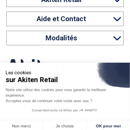
Aide et Contact
Modalités
Les cookies
sur Akiten Retail
05 46 97 65 61
Notre site utilise des cookies pour vous garantir la meilleure
expérience.
contact@akiten-retail.com
Acceptez-vous de continuer votre visite avec eux ?
Consentements certifiés par
*Sous réserve d'acceptation par Floa. Vous disposez du
Non merci
Je choisis
OK pour moi
délai légal de rétractation