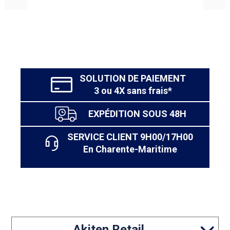
dès son plus jeune âge. La certification Textile de
l’Oeko-Tex, quant à elle, est un gage du caractère sain du
matelas. Cette certification signifie que ce modèle ne
contient aucun produit nocif pour la santé de votre
enfant.
SOLUTION DE PAIEMENT
3 ou 4X sans frais*
EXPÉDITION SOUS 48H
SERVICE CLIENT 9H00/17H00
En Charente-Maritime
Akiten Retail