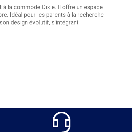
t à la commode Dixie. Il offre un espace
re. Idéal pour les parents à la recherche
 son design évolutif, s'intégrant
space pratique et sécurisé pour changer
urface idéale pour les soins quotidiens de
n un espace de change fonctionnel sans
é en toute sérénité, sachant que chaque
ébé n'aura plus besoin d'être changé, ce