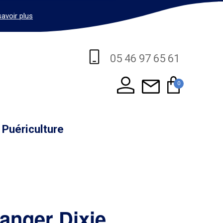
savoir plus
05 46 97 65 61
0
Puériculture
langer Dixie