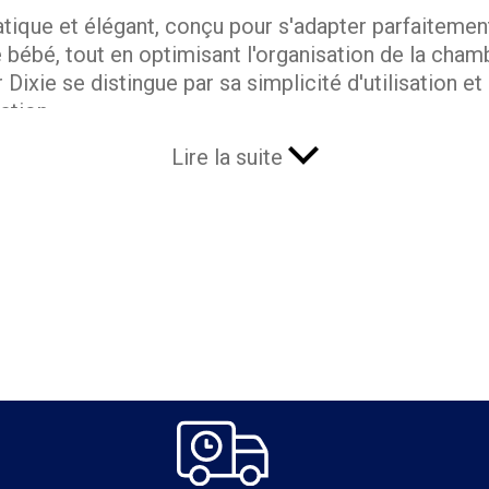
ratique et élégant, conçu pour s'adapter parfaitemen
bébé, tout en optimisant l'organisation de la chamb
 Dixie se distingue par sa simplicité d'utilisation et
ation.
Lire la suite
 les premiers mois
ncontournable pour les parents qui recherchent un e
nt à la commode Dixie, ce plan à langer offre une s
rapide vous permet de transformer votre commode e
lan à langer Dixie, vous pouvez changer votre béb
 Dixie est sa conception évolutive. Lorsque votre b