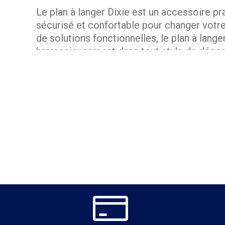
Le plan à langer Dixie est un accessoire p
sécurisé et confortable pour changer votre 
de solutions fonctionnelles, le plan à langer
harmonieusement dans tout style de décor
Plan à langer Dixie : un indispensable pour
Le plan à langer Dixie est un accessoire i
leur bébé. Conçu pour s'adapter parfaiteme
votre enfant. Son installation simple et 
encombrer davantage la chambre. Avec le p
moment est sécurisé et confortable.
Un design pratique et évolutif
L'un des grands avantages du plan à langer