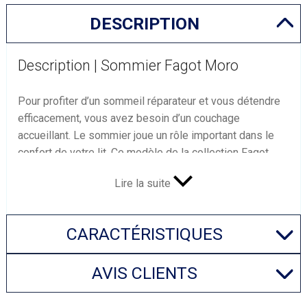
DESCRIPTION
Description | Sommier Fagot Moro
Pour profiter d’un sommeil réparateur et vous détendre
efficacement, vous avez besoin d’un couchage
accueillant. Le sommier joue un rôle important dans le
confort de votre lit. Ce modèle de la collection Fagot
Moro répond à toutes vos exigences et veille à votre
Lire la suite
bien-être. Il optimise la qualité de votre sommeil et
préserve l’hygiène de votre couchage.
Sommier pour dormir confortablement
Élément indispensable de votre literie, ce sommier
CARACTÉRISTIQUES
contribue à votre bien-être. Il s’agit d’un modèle
adaptable pour une longueur 190 ou 200 cm en
AVIS CLIENTS
espaçant plus ou moins les lattes.
Il vous permet
donc de profiter de tout l’espace dont vous avez besoin