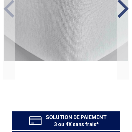
Une position haute pour une utilisation plus classique
Ce système ingénieux permet une transition en douceur
vers un lit de grand, tout en assurant confort et sécurité.
Un espace sécurisé et confortable
La conception du lit Zahia a été minutieusement pensée
pour offrir un cadre rassurant et agréable à l'enfant. Les
bords arrondis et la hauteur ajustable garantissent une
utilisation en toute sécurité, minimisant les risques de
chutes et de chocs. Le choix des matériaux de qualité
assure une robustesse optimale, pour accompagner
Inspiré de la pédagogie Montessori, le lit Zahia
l'enfant durant plusieurs années sans compromis sur le
encourage l'enfant à développer son indépendance en
confort.
toute sérénité. En lui permettant d'entrer et de sortir de
son lit sans l'aide d'un adulte, il favorise la prise de
SOLUTION DE PAIEMENT
confiance en soi et l'apprentissage des gestes du
3 ou 4X sans frais*
quotidien. Cette approche bienveillante aide l'enfant à