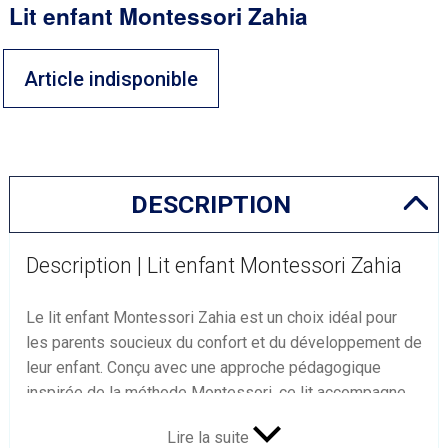
Lit enfant Montessori Zahia
Article indisponible
DESCRIPTION
Description | Lit enfant Montessori Zahia
Le lit enfant Montessori Zahia est un choix idéal pour
les parents soucieux du confort et du développement de
leur enfant. Conçu avec une approche pédagogique
inspirée de la méthode Montessori, ce lit accompagne
l'enfant dans son apprentissage de l'autonomie tout en
Lire la suite
assurant sécurité et esthétisme dans la chambre.