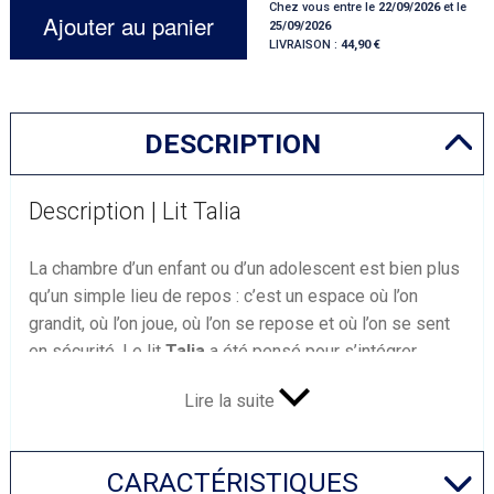
Chez vous entre le
22/09/2026
et le
Ajouter au panier
25/09/2026
LIVRAISON :
44,90
DESCRIPTION
Description | Lit Talia
La chambre d’un enfant ou d’un adolescent est bien plus
qu’un simple lieu de repos : c’est un espace où l’on
grandit, où l’on joue, où l’on se repose et où l’on se sent
en sécurité. Le lit
Talia
a été pensé pour s’intégrer
parfaitement dans cet univers, en offrant un cadre
Lire la suite
rassurant et confortable, adapté aux besoins quotidiens
des plus jeunes comme des adolescents.
Une solution astucieuse pour optimiser
l’espace
CARACTÉRISTIQUES