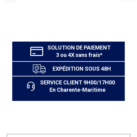
Le Lit gigogne Antag se compose de :
- Le
Lit Antag
- Le
sommier gigogne Jona
En option avec le lit gigogne Antag :
SOLUTION DE PAIEMENT
- Le
matelas 1 place Aiata
3 ou 4X sans frais*
EXPÉDITION SOUS 48H
SERVICE CLIENT 9H00/17H00
En Charente-Maritime