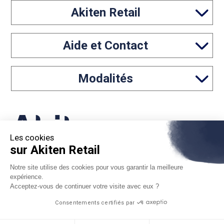
Akiten Retail
Aide et Contact
Modalités
Les cookies
sur Akiten Retail
05 46 97 65 61
Notre site utilise des cookies pour vous garantir la meilleure
expérience.
contact@akiten-retail.com
Acceptez-vous de continuer votre visite avec eux ?
Consentements certifiés par
*Sous réserve d'acceptation par Floa. Vous disposez du