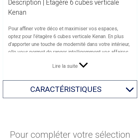
Description | Étagère 6 cubes verticale
Kenan
Pour affiner votre déco et maximiser vos espaces,
optez pour l’étagère 6 cubes verticale Kenan. En plus
d’apporter une touche de modernité dans votre intérieur,
elle vous permet de ranger intelligemment vos affaires
tout en les mettant en valeur.
Lire la suite
Étagère verticale pour un intérieur
moderne
CARACTÉRISTIQUES
Alliant esthétisme et fonctionnalité, notre étagère 6
cubes verticale Kenan est la solution idéale pour
optimiser votre intérieur et répondre à vos besoins
quotidiens. Sa conception compacte vous permet de la
placer dans votre salon, votre chambre, votre bureau, et
Pour compléter votre sélection
pourquoi pas dans votre cuisine. C’est un véritable