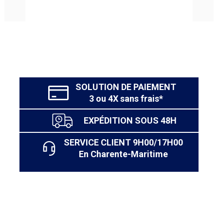
aux chocs et une longue durée de vie. D’ailleurs, dans
chacune de ses niches, vous pouvez y ranger une
charge importante d’objets sans le souci que celle-ci
cède ou se déforme.
SOLUTION DE PAIEMENT
3 ou 4X sans frais*
EXPÉDITION SOUS 48H
SERVICE CLIENT 9H00/17H00
En Charente-Maritime