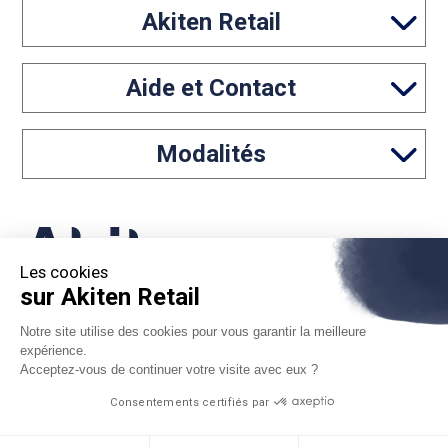
Akiten Retail
Aide et Contact
Modalités
Les cookies
sur Akiten Retail
05 46 97 65 61
Notre site utilise des cookies pour vous garantir la meilleure
expérience.
contact@akiten-retail.com
Acceptez-vous de continuer votre visite avec eux ?
Consentements certifiés par
*Sous réserve d'acceptation par Floa. Vous disposez du