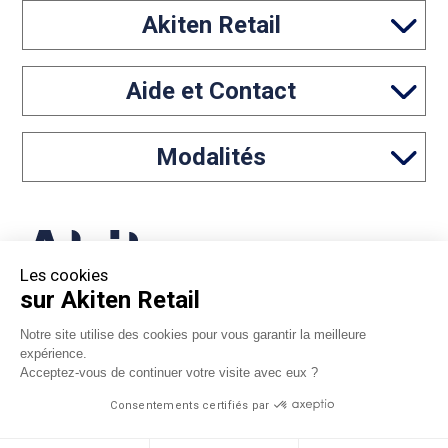
Akiten Retail
Aide et Contact
Modalités
Les cookies
sur Akiten Retail
05 46 97 65 61
Notre site utilise des cookies pour vous garantir la meilleure
expérience.
contact@akiten-retail.com
Acceptez-vous de continuer votre visite avec eux ?
Consentements certifiés par
*Sous réserve d'acceptation par Floa. Vous disposez du