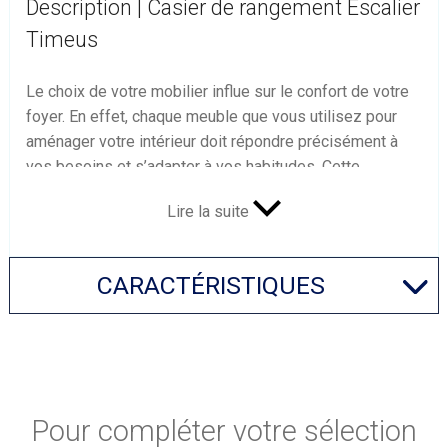
Description | Casier de rangement Escalier
Timeus
Le choix de votre mobilier influe sur le confort de votre
foyer. En effet, chaque meuble que vous utilisez pour
aménager votre intérieur doit répondre précisément à
vos besoins et s’adapter à vos habitudes. Cette
étagère escalier 6 cases
a été conçue de manière à
Lire la suite
faciliter votre quotidien.
Un casier de rangement fonctionnel
Ce casier de rangement est la solution parfaite pour
CARACTÉRISTIQUES
éviter que le désordre s’installe dans votre foyer. En
effet, ce meuble fait preuve d’une grande polyvalence et
s’adapte à toutes vos pièces. Installé dans votre
chambre ou dans le salon, il peut accueillir vos effets
personnels, vos livres et vos plantes. Ce meuble trouve
Pour compléter votre sélection
également sa place dans la chambre de votre enfant.
Un casier de rangement fiable