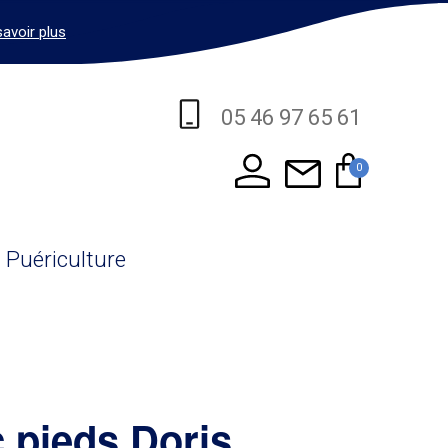
savoir plus
05 46 97 65 61
0
Puériculture
c pieds Doris