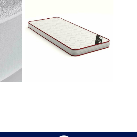
re toute la place dont vous avez besoins
ur tasseaux. Ainsi, il perfectionne
r contribue également à l’hygiène du
ment la transpiration qu’il absorbe dans la
dès