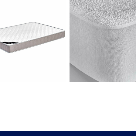
nts de repos. Il s’agit d’un lit adulte qui vous off
. Ce modèle possède un sommier à lattes massives s
profiter d’un sommeil réparateur. Ce type de sommie
du matelas pour que ce dernier puisse évacuer rapide
nera vos nuits durant de nombreuses années.
dès