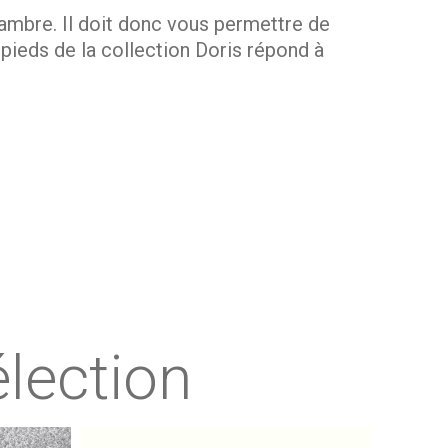
chambre. Il doit donc vous permettre de
pieds de la collection Doris répond à
 l’installer contre un mur ou dans un coin.
ment de la pièce. Compact, il trouve
table.
lection
il se pare d’un look
moderne
et
sobre
c et le bois lui confère un style unique qui
e tandis que le bois y instaure une ambiance