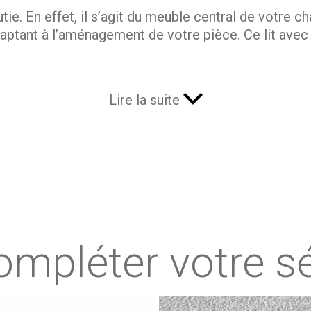
utie. En effet, il s’agit du meuble central de votre 
ptant à l’aménagement de votre pièce. Ce lit avec 
e
Lire la suite
 une chambre fonctionnelle. Sa forme vous permet de
éer votre espace nuit en tenant compte de l’aménage
 ce modèle, vous profitez d’un espace de vie confor
ompléter votre sé
aide à décorer la pièce selon vos envies. En effet, 
te de votre mobilier. Le contraste crée par le blan
e plus, le blanc optimise la luminosité dans la pièc