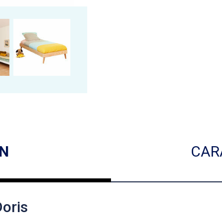
ON
CAR
Doris