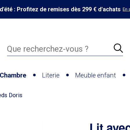
d'été : Profitez de remises dès 299 € d'achats
En 
Chambre
Literie
Meuble enfant
eds Doris
Lit ave