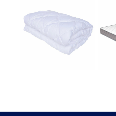
Lit adulte pour dormir confortablement
Ce lit assure votre confort durant vos mome
pour dormir et vous détendre à votre guise
l’accueil du matelas afin de vous aider à 
couchage. En effet, il favorise l’aération 
nuit. Fait en
bois massif
, ce lit accompag
dès
En option avec le lit avec pieds Doris :
- Le
matelas en mousse Oana