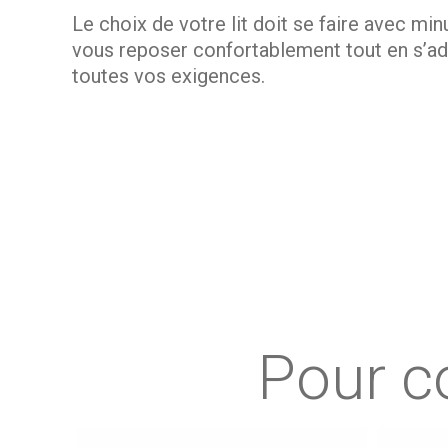
Le choix de votre lit doit se faire avec min
vous reposer confortablement tout en s’ada
toutes vos exigences.
Lit fonctionnel pour une chambre douillett
Ce lit est le meuble parfait pour aménager
Ainsi, vous avez la possibilité de vous cr
facilement sa place dans la pièce. Grâce à
Lit simple et robuste en bois
Pour c
Meuble phare de votre chambre, ce lit vous 
pour s’associer harmonieusement avec le res
apporte à votre déco une réelle identité. D
chaleureuse.